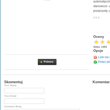
automatyczn
stanowczo u
przejrzysty,
A D S
Oceny
Votes:
1463
Opcje
Link nie 
Pobierz
Poleć pli
Skomentuj
Komentar
Your Name
Your Email
Comment Body