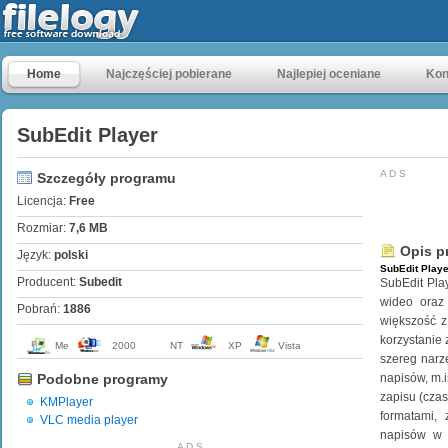
Home
Najczęściej pobierane
Najlepiej oceniane
Kon
SubEdit Player
A D S
Szczegóły programu
Licencja:
Free
Rozmiar:
7,6 MB
Opis p
Język:
polski
SubEdit Playe
Producent:
Subedit
SubEdit Pla
wideo oraz 
Pobrań:
1886
większość z
korzystanie
Me
2000
NT
XP
Vista
szereg narz
Podobne programy
napisów, m.
zapisu (cza
KMPlayer
formatami, 
VLC media player
napisów w e
A D S