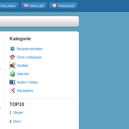
ITALIANO
ENGLISH
FRANÇAIS
Kategorie
Bezpieczeństwo
Dom i edukacja
Grafika
e
Internet
Audio i Video
Narzędzia
TOP10
e
1
.
Skype
2
.
Nero