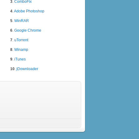
3
.
ComboFix
4
.
Adobe Photoshop
5
.
WinRAR
6
.
Google Chrome
7
.
uTorrent
8
.
Winamp
9
.
iTunes
10
.
jDownloader